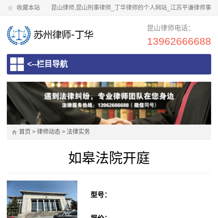
收藏本站
昆山律师,昆山刑事律师_丁华律师的个人网站_江苏平谦律师事
务所
昆山律师电话：
13962666688
<--栏目导航
首页
>
律师动态
>
法律实务
如皋法院开庭
型号：
报价：