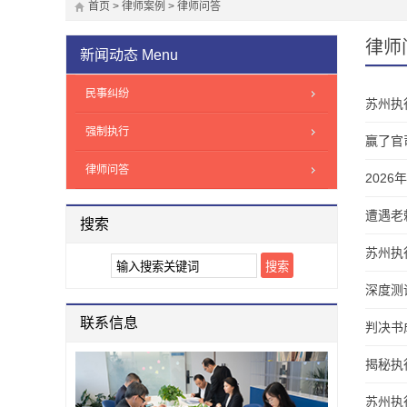
首页
>
律师案例
>
律师问答
律师
新闻动态
Menu
民事纠纷
苏州执
强制执行
赢了官
律师问答
202
遭遇老
搜索
苏州执
深度测
联系信息
判决书
揭秘执
苏州执