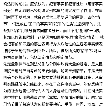
确适用的前提。应该认为，犯罪事实和犯罪性质（定罪事实
部分）在定罪时已经对法定刑幅度的确定发生了作用，在量
刑时再予以考虑，就会违反禁止重复评价的原则。该条“情
节”一词是放在“犯罪的事实”和“犯罪的性质”之后列举的，法
条对“情节”用顿号将它同前者分开，而且不用“犯 罪”一词对
其加以修饰和限制，这是因为如果用“犯罪”来修饰“情节”，就
会把罪前和罪后的那些表明行为人危险性的主客观事实情况
排除于量刑情节根据之外，所以，该条所指的“情节”只能理
解为量刑情节，包括法定情节和酌定情节。
法定量刑情节在刑法总则与分则中均有大量的规定，是人民
法院量刑时应当考虑的重要因素。酌定量刑情节，不是法律
明确予以规定的，但是根据立法精神和有关刑事政策，从审
判实践经验中总结出来，存在于案件事实当中，能够反映行
为的社会危害性和行为人的人身危险性的情况，并在司法实
践中推广使用的裁量时灵活掌握、酌情适应的情节。酌定量
刑情节目前普遍认为包括犯罪动机、手段、时间、地点、对