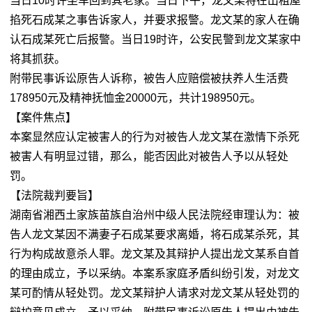
当日10时许坐车回到其老家。当日下午，龙文某将在出租屋
掐死石成某之事告诉家人，并要求报警。龙文某的家人在确
认石成某死亡后报警。当日19时许，公安民警到龙文某家中
将其抓获。
附带民事诉讼原告人诉称，被告人应赔偿被扶养人生活费
178950元及精神抚恤金20000元，共计198950元。
【案件焦点】
本案显然应认定被害人的行为对被告人龙文某在激情下杀死
被害人有明显过错，那么，能否因此对被告人予以从轻处
罚。
【法院裁判要旨】
湖南省湘西土家族苗族自治州中级人民法院经审理认为：被
告人龙文某因不满妻子石成某要求离婚，将石成某杀死，其
行为构成故意杀人罪。龙文某及其辩护人提出龙文某系自首
的理由成立，予以采纳。本案系家庭矛盾纠纷引发，对龙文
某可酌情从轻处罚。龙文某辩护人请求对龙文某从轻处罚的