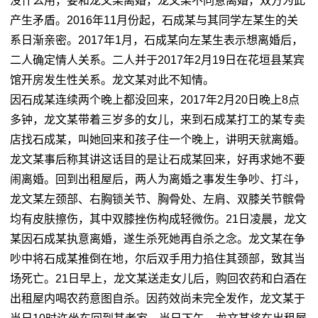
没什么用，要和龙文某离婚，龙文某不同意离婚，双方为此
产生矛盾。2016年11月份起，石成某与其同学左某生的关
系日渐亲密。2017年1月，石成某向左某生表示想离婚后，
二人确定情人关系。二人并于2017年2月19日在花垣县某宾
馆开房发生性关系。龙文某对此不知情。
因石成某连续两个晚上都没回来，2017年2月20日晚上8点
多钟，龙文某带着三岁多的女儿，来到石成某打工的某专卖
店找石成某，叫她回来和孩子住一个晚上，讲明天就离婚。
龙文某事后称其讲这话目的是让石成某回来，好再求她不要
闹离婚。回到出租屋后，两人为离婚之事发生争吵、打斗，
龙文某左颈部、右胸锁关节、胸骨处、左肩、双膝关节髌骨
均有皮肤擦伤，其中双膝挫伤构成轻微伤。21日凌晨，龙文
某因石成某执意离婚，遂生杀死她再自杀之念。龙文某在争
吵中将石成某推倒在地，尔后双手用力掐住其颈部，致其当
场死亡。21日早上，龙文某送走女儿后，购回农药和白酒在
出租屋内喝农药意图自杀。因药效尚未完全发作，龙文某于