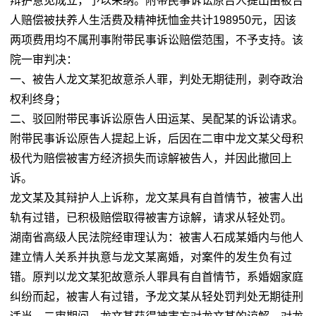
辩护意见成立，予以采纳。附带民事诉讼原告人提出由被告
人赔偿被扶养人生活费及精神抚恤金共计198950元，因该
两项费用均不属刑事附带民事诉讼赔偿范围，不予支持。该
院一审判决：
一、被告人龙文某犯故意杀人罪，判处无期徒刑，剥夺政治
权利终身；
二、驳回附带民事诉讼原告人田运某、吴配某的诉讼请求。
附带民事诉讼原告人提起上诉，后因在二审中龙文某父母积
极代为赔偿被害方经济损失而谅解被告人，并因此撤回上
诉。
龙文某及其辩护人上诉称，龙文某具有自首情节，被害人出
轨有过错，已积极赔偿取得被害方谅解，请求从轻处罚。
湖南省高级人民法院经审理认为：被害人石成某婚内与他人
建立情人关系并执意与龙文某离婚，对案件的发生负有过
错。原判以龙文某犯故意杀人罪具有自首情节，系婚姻家庭
纠纷而起，被害人有过错，予龙文某从轻处罚判处无期徒刑