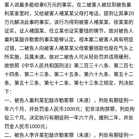
害人说最多能给拿6万元的事实，在二被害人被拉到被告巢
利某家里时，又给被害人褚某某父母打电话，提到让其拿20
万元解决此事的事实，该行为得到被害人褚某某、徐某某的
证实，证人褚国某、任立某也证实要钱的情节，故对被告人
巢利某敲诈勒索的事实能够认定。视本案二被害人具有明显
过错，二被告人向被害人褚某某父母索要钱款也是在气头上
所实施，且属未遂。故对二被告人可从轻处罚并适用缓刑，
故依照《中华人民共和国刑法》第二百三十八条、第二百七
十四条、第二十三条、第二十五条、第六十九条、第五十二
条、第五十三条、第七十二条、第七十三条之规定，判决如
下：
一、被告人巢利某犯敲诈勒索罪（未遂），判处有期徒刑一
年六个月，并处罚金人民币1000元；犯非法拘禁罪，判处拘
役三个月。决定执行有期徒刑一年六个月，缓刑二年，并处
罚金人民币1000元；
二、被告人李许某犯敲诈勒索罪（未遂），判处有期徒刑一