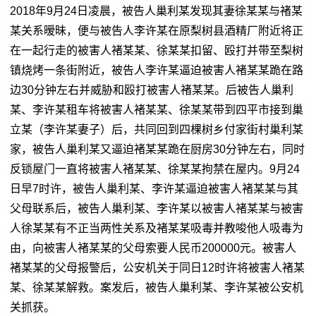
2018年9月24日凌晨，被告人巢利某发现其妻徐某某与褚某
某关系暧昧，便与被告人李许某在原梨树县酒精厂附近将正
在一起行走的被害人褚某某、徐某某扣留、殴打并带至梨树
镇烧烤一条街附近，被告人李许某逼迫被害人褚某某跪在路
边30分钟左右并威胁和殴打被害人褚某某。后被告人巢利
某、李许某租车将被害人褚某某、徐某某带到四平市接到巢
立某（李许某妻子）后，共同回到四棵树乡付家街村巢利某
家，被告人巢利某又逼迫褚某某跪在厨房30分钟左右，同时
反锁屋门一直将被害人褚某某、徐某某拘禁在屋内。9月24
日早7时许，被告人巢利某、李许某逼迫被害人褚某某与其
父母联系后，被告人巢利某、李许某以被害人褚某某与被害
人徐某某有不正当两性关系及褚某某吸毒并教唆他人吸毒为
由，向被害人褚某某的父母索要人民币200000元。被害人
褚某某的父母报警后，公安机关于同日12时许将被害人褚某
某、徐某某解救。案发后，被告人巢利某、李许某被公安机
关抓获。