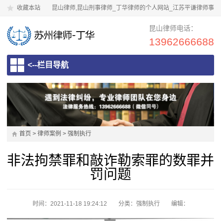
收藏本站
昆山律师,昆山刑事律师_丁华律师的个人网站_江苏平谦律师事
务所
昆山律师电话：
13962666688
<--栏目导航
首页
>
律师案例
>
强制执行
非法拘禁罪和敲诈勒索罪的数罪并
罚问题
时间：2021-11-18 19:24:12
分类：
强制执行
编辑：