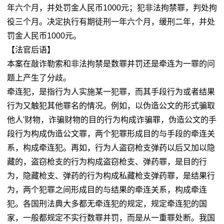
年六个月，并处罚金人民币1000元；犯非法拘禁罪，判处拘
役三个月。决定执行有期徒刑一年六个月，缓刑二年，并处
罚金人民币1000元。
【法官后语】
本案在敲诈勒索和非法拘禁是数罪并罚还是牵连为一罪的问
题上产生了分歧。
牵连犯，是指行为人实施某一犯罪，而其手段行为或者结果
行为又触犯其他罪名的情况。例如，以伪造公文的形式骗取
他人'财物，诈骗财物的目的行为构成诈骗罪，伪造公文的手
段行为构成伪造公文罪，两个犯罪形成目的与手段的牵连关
系，构成牵连犯。再如，行为人盗窃枪支弹药以后又加以隐
藏的，盗窃枪支的行为构成盗窃枪支、弹药罪，是目的行
为，隐藏枪支、弹药的行为构成私藏枪支弹药罪，是结果行
为，两个犯罪之间形成目的与结果的牵连关系，构成牵连
犯。各国刑法典大多都无牵连犯的规定，规定牵连犯的国
家，一般都规定不实行数罪并罚，而是从一重罪处断。我国