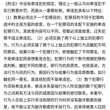
《刑法》中没有牵连犯的规定，理论上一般认为对牵连犯不
实行数罪并罚，而是从一重罪处断。牵连犯具有以下特征：
（1）数罪必须出于一个犯罪目的，犯罪目的不同于犯罪构
成中的主观方面的故意，在一个犯罪目的支配下实施的牵连
犯罪行为，其故意内容可以不同，但都必须是故意。过失犯
罪不成立牵连犯。（2）必须实施了两个以上独立的犯罪行
为，行为人必须实施了两个以上独立的犯罪行为且触犯不同
的罪名。如果只有一个犯罪行为，即使触犯了不同罪名，也
不是牵连犯而是想象竞合犯。犯罪行为的个数可根据犯罪构
成判断。触犯不同的罪名，即行为的异质性，也就是说，方
法行为与目的行为、原因行为与结果行为是异质数罪。如只
触犯同一罪名，是连续犯而不是牵连犯。（3）数个犯罪行
为须有牵连关系，牵连关系是指行为人所实施的数个犯罪行
为之间具有方法与目的或原因与结果的密切联系。本案中，
行为人在街上实行非法拘禁的行为时并没有敲诈勒索的故
意，故不能认定为敲诈勒索的手段行为，后来将被害人拉回