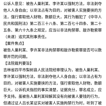
公诉人意见：被告人巢利某、李许某以强制方法，非法剥夺
他人人身自由；以非法占有为目的，对被害人实施要挟的方
法，强行索取他人财物，数额巨大，其行为触犯了《中华人
民共和国刑法》第二百三十八条、第二百七十四条、第二十
五条、第六十九条之规定，应当以非法拘禁罪、敲诈勒索罪
（未遂）追究其刑事责任。
【案件焦点】
被告人巢利某、李许某非法拘禁罪和敲诈勒索罪是否可以数
罪并罚的问题。
【法院裁判要旨】
吉林省四平市梨树县人民法院经审理认为，被告人巢利某、
李许某以强制方法，非法剥夺他人人身自由；以非法占有为
目的，对被害人实施要挟的方法，强行索取他人财物，数额
巨大，公诉机关指控的事实清楚，证据充分，罪名成立，应
予支持。虽被告人巢利某辩解其没有向被害人要钱的行为，
但通过证人吕长某证实对被害人实施拘禁行为时，听到了被