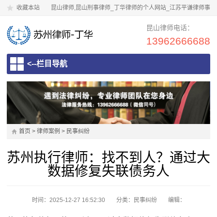
收藏本站
昆山律师,昆山刑事律师_丁华律师的个人网站_江苏平谦律师事
务所
昆山律师电话：
13962666688
<--栏目导航
首页
>
律师案例
>
民事纠纷
苏州执行律师：找不到人？通过大
数据修复失联债务人
时间：2025-12-27 16:52:30
分类：
民事纠纷
编辑：