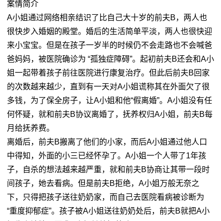
案情简介
A小姐通过网络相亲结识了比自己大十岁的前夫B，两人也
很快步入婚姻的殿堂。婚后的生活简单平淡，两人也很快迎
来小宝宝。但是在孩子一岁半的时候仍不会走路也不会喊爸
爸妈妈，被医院确诊为 “孤独症障碍”。起初前夫B还会和A小
姐一起带着孩子前往医院进行康复治疗。但此后前夫B回家
的次数越来越少，直到有一天对A小姐谎称其在外面欠了很
多钱，为了保全房子，让A小姐和他“假离婚”。A小姐没有任
何怀疑，就和前夫B协议离婚了，抚养权归A小姐，前夫B每
月给抚养费。
离婚后，前夫B搬离了他们的小家，而后A小姐通过他人口
中得知，外面的小三已经怀孕了。A小姐一个人带了1年孩
子，自杀的想法越来越严重，就和前夫B协商让其带一段时
间孩子，她去看病。但是前夫B拒绝，A小姐万般无奈之
下，只得把孩子送往奶奶家，而自己去医院看病被诊断为
“重度抑郁症”。孩子被A小姐送往奶奶处后，前夫B就把A小