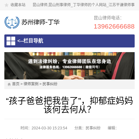
收藏本站
昆山律师,昆山刑事律师_丁华律师的个人网站_江苏平谦律师事
务所
昆山律师电话：
13962666688
<--栏目导航
首页
>
律师案例
>
民事纠纷
“孩子爸爸把我告了”，抑郁症妈妈
该何去何从？
时间：2024-03-30 15:23:54
分类：
民事纠纷
编辑：